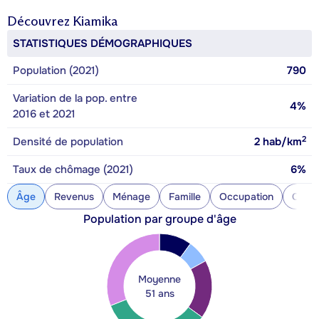
Découvrez
Kiamika
STATISTIQUES DÉMOGRAPHIQUES
Population (2021)
790
Variation de la pop. entre
4%
2016 et 2021
2
Densité de population
2
hab/km
Taux de chômage (2021)
6%
Âge
Revenus
Ménage
Famille
Occupation
Const
Population par groupe d'âge
Moyenne
51 ans