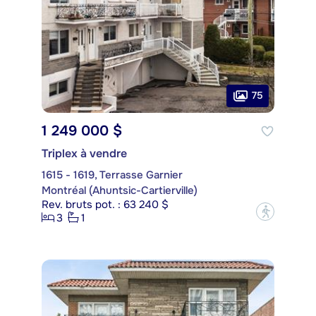
75
1 249 000 $
Triplex à vendre
1615 - 1619, Terrasse Garnier
Montréal (Ahuntsic-Cartierville)
Rev. bruts pot. : 63 240 $
?
3
1