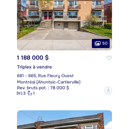
50
1 188 000 $
Triplex à vendre
661 - 665, Rue Fleury Ouest
Montréal (Ahuntsic-Cartierville)
Rev. bruts pot. : 78 000 $
?
3
1