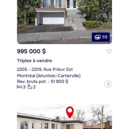
59
995 000 $
Triplex à vendre
2205 - 2209, Rue Prieur Est
Montréal (Ahuntsic-Cartierville)
Rev. bruts pot. : 51 900 $
?
3
2