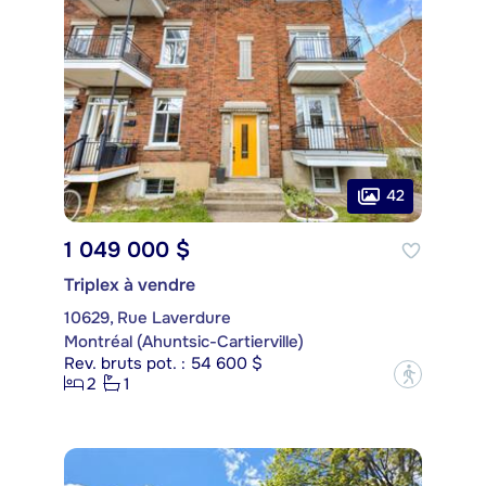
42
1 049 000 $
Triplex à vendre
10629, Rue Laverdure
Montréal (Ahuntsic-Cartierville)
Rev. bruts pot. : 54 600 $
?
2
1