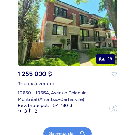
29
1 255 000 $
Triplex à vendre
10650 - 10654, Avenue Péloquin
Montréal (Ahuntsic-Cartierville)
Rev. bruts pot. : 54 780 $
?
3
2
Sauvegarder