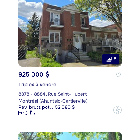
5
925 000 $
Triplex à vendre
8878 - 8884, Rue Saint-Hubert
Montréal (Ahuntsic-Cartierville)
Rev. bruts pot. : 52 080 $
?
3
1