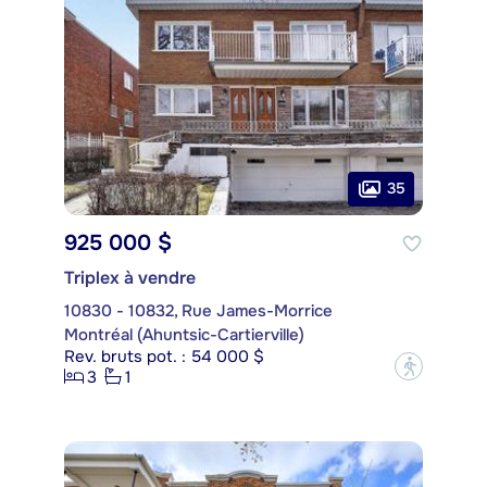
35
925 000 $
Triplex à vendre
10830 - 10832, Rue James-Morrice
Montréal (Ahuntsic-Cartierville)
Rev. bruts pot. : 54 000 $
?
3
1