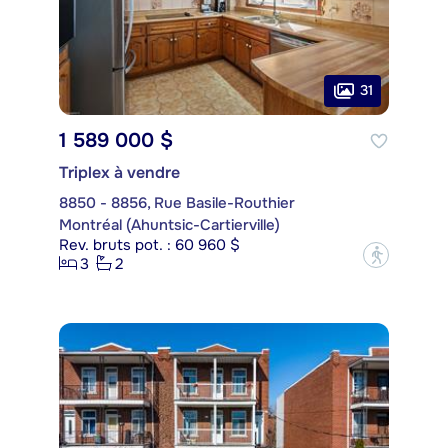
31
1 589 000 $
Triplex à vendre
8850 - 8856, Rue Basile-Routhier
Montréal (Ahuntsic-Cartierville)
Rev. bruts pot. : 60 960 $
?
3
2