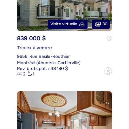
30
Visite virtuelle
839 000 $
Triplex à vendre
9656, Rue Basile-Routhier
Montréal (Ahuntsic-Cartierville)
Rev. bruts pot. : 48 180 $
?
2
1