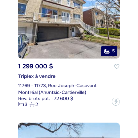
5
1 299 000 $
Triplex à vendre
11769 - 11773, Rue Joseph-Casavant
Montréal (Ahuntsic-Cartierville)
Rev. bruts pot. : 72 600 $
?
3
2