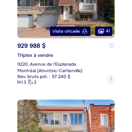
41
Visite virtuelle
929 988 $
Triplex à vendre
9220, Avenue de l'Esplanade
Montréal (Ahuntsic-Cartierville)
Rev. bruts pot. : 57 240 $
?
3
2