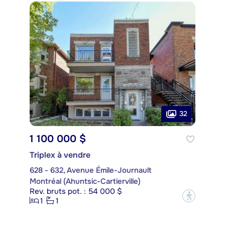
32
1 100 000 $
Triplex à vendre
628 - 632, Avenue Émile-Journault
Montréal (Ahuntsic-Cartierville)
Rev. bruts pot. : 54 000 $
?
1
1