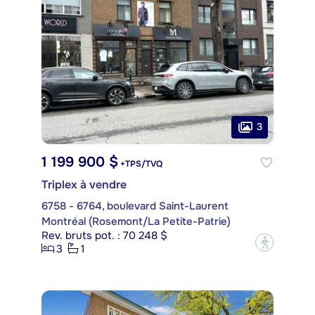
3
1 199 900 $
+TPS/TVQ
Triplex à vendre
6758 - 6764, boulevard Saint-Laurent
Montréal (Rosemont/La Petite-Patrie)
Rev. bruts pot. : 70 248 $
?
3
1