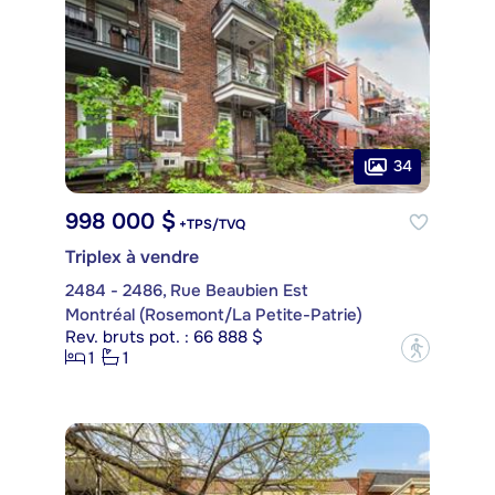
34
998 000 $
+TPS/TVQ
Triplex à vendre
2484 - 2486, Rue Beaubien Est
Montréal (Rosemont/La Petite-Patrie)
Rev. bruts pot. : 66 888 $
?
1
1