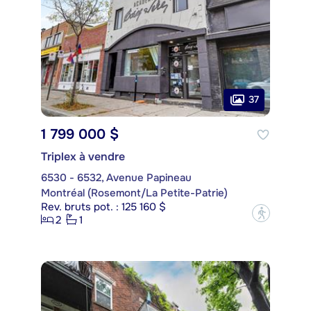
37
1 799 000 $
Triplex à vendre
6530 - 6532, Avenue Papineau
Montréal (Rosemont/La Petite-Patrie)
Rev. bruts pot. : 125 160 $
?
2
1