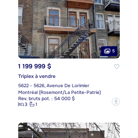
5
1 199 999 $
Triplex à vendre
5622 - 5626, Avenue De Lorimier
Montréal (Rosemont/La Petite-Patrie)
Rev. bruts pot. : 54 000 $
?
3
1