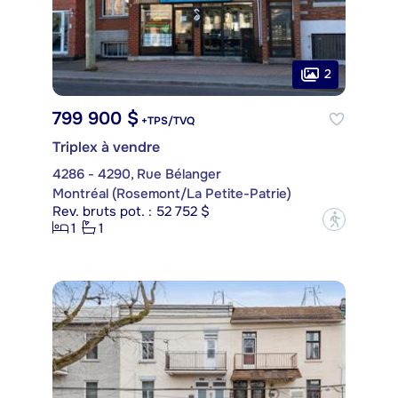
2
799 900 $
+TPS/TVQ
Triplex à vendre
4286 - 4290, Rue Bélanger
Montréal (Rosemont/La Petite-Patrie)
Rev. bruts pot. : 52 752 $
?
1
1