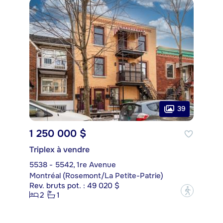
39
1 250 000 $
Triplex à vendre
5538 - 5542, 1re Avenue
Montréal (Rosemont/La Petite-Patrie)
Rev. bruts pot. : 49 020 $
?
2
1