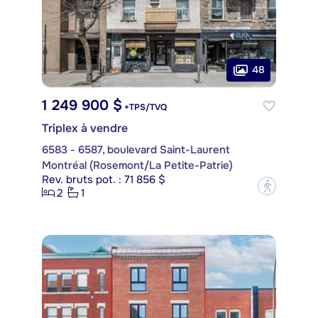
48
1 249 900 $
+TPS/TVQ
Triplex à vendre
6583 - 6587, boulevard Saint-Laurent
Montréal (Rosemont/La Petite-Patrie)
Rev. bruts pot. : 71 856 $
?
2
1