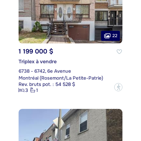
22
1 199 000 $
Triplex à vendre
6738 - 6742, 6e Avenue
Montréal (Rosemont/La Petite-Patrie)
Rev. bruts pot. : 54 528 $
?
3
1