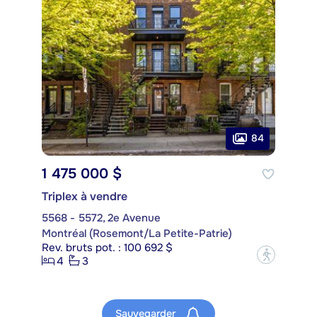
84
1 475 000 $
Triplex à vendre
5568 - 5572, 2e Avenue
Montréal (Rosemont/La Petite-Patrie)
Rev. bruts pot. : 100 692 $
?
4
3
Sauvegarder