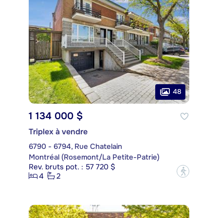
48
1 134 000 $
Triplex à vendre
6790 - 6794, Rue Chatelain
Montréal (Rosemont/La Petite-Patrie)
Rev. bruts pot. : 57 720 $
?
4
2