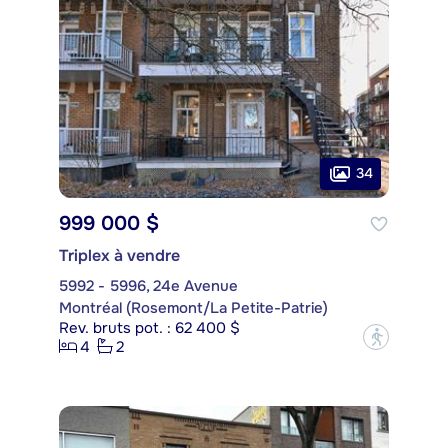
34
999 000 $
Triplex à vendre
5992 - 5996, 24e Avenue
Montréal (Rosemont/La Petite-Patrie)
Rev. bruts pot. : 62 400 $
?
4
2