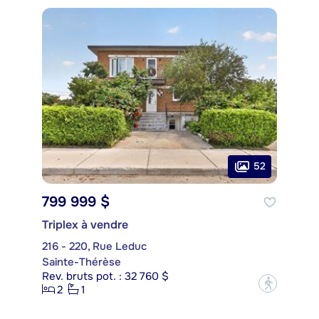
52
799 999 $
Triplex à vendre
216 - 220, Rue Leduc
Sainte-Thérèse
Rev. bruts pot. : 32 760 $
?
2
1