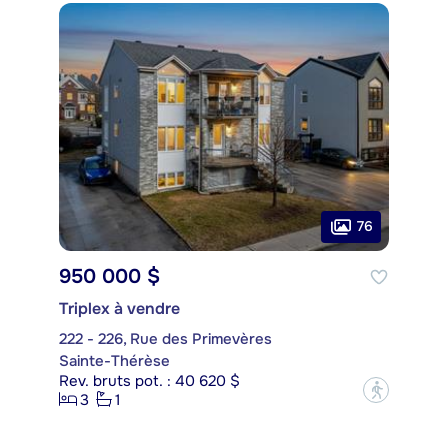
76
950 000 $
Triplex à vendre
222 - 226, Rue des Primevères
Sainte-Thérèse
Rev. bruts pot. : 40 620 $
?
3
1