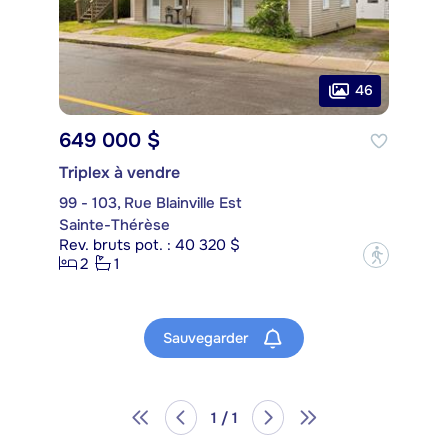
46
649 000 $
Triplex à vendre
99 - 103, Rue Blainville Est
Sainte-Thérèse
Rev. bruts pot. : 40 320 $
?
2
1
Sauvegarder
1 / 1