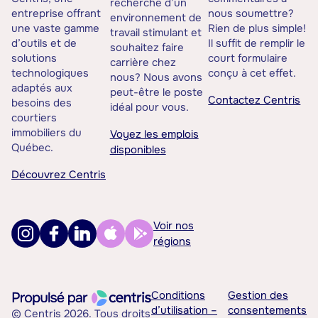
recherche d’un
entreprise offrant
nous soumettre?
environnement de
une vaste gamme
Rien de plus simple!
travail stimulant et
d’outils et de
Il suffit de remplir le
souhaitez faire
solutions
court formulaire
carrière chez
technologiques
conçu à cet effet.
nous? Nous avons
adaptés aux
peut-être le poste
Contactez Centris
besoins des
idéal pour vous.
courtiers
immobiliers du
Voyez les emplois
Québec.
disponibles
Découvrez Centris
Voir nos
régions
Conditions
Gestion des
d’utilisation –
consentements
© Centris 2026. Tous droits