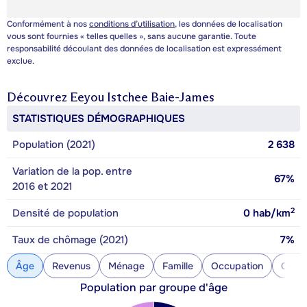
Conformément à nos
conditions d’utilisation
, les données de localisation
vous sont fournies « telles quelles », sans aucune garantie. Toute
responsabilité découlant des données de localisation est expressément
exclue.
Découvrez
Eeyou Istchee Baie-James
STATISTIQUES DÉMOGRAPHIQUES
Population (2021)
2 638
Variation de la pop. entre
67%
2016 et 2021
2
Densité de population
0
hab/km
Taux de chômage (2021)
7%
Âge
Revenus
Ménage
Famille
Occupation
Const
Population par groupe d'âge