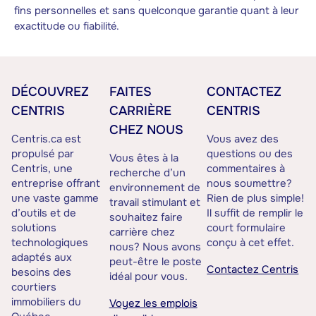
fins personnelles et sans quelconque garantie quant à leur
exactitude ou fiabilité.
DÉCOUVREZ
FAITES
CONTACTEZ
CENTRIS
CARRIÈRE
CENTRIS
CHEZ NOUS
Centris.ca est
Vous avez des
propulsé par
questions ou des
Vous êtes à la
Centris, une
commentaires à
recherche d’un
entreprise offrant
nous soumettre?
environnement de
une vaste gamme
Rien de plus simple!
travail stimulant et
d’outils et de
Il suffit de remplir le
souhaitez faire
solutions
court formulaire
carrière chez
technologiques
conçu à cet effet.
nous? Nous avons
adaptés aux
peut-être le poste
Contactez Centris
besoins des
idéal pour vous.
courtiers
immobiliers du
Voyez les emplois