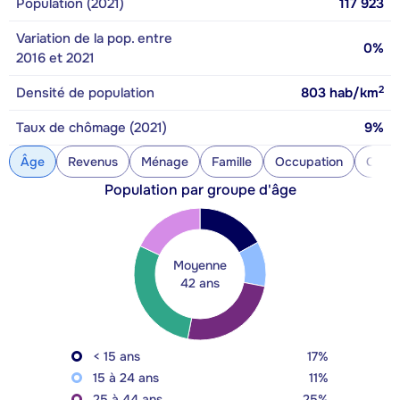
Population (2021)
117 923
Variation de la pop. entre
0%
2016 et 2021
2
Densité de population
803
hab/km
Taux de chômage (2021)
9%
Âge
Revenus
Ménage
Famille
Occupation
Const
Population par groupe d'âge
Moyenne
42 ans
< 15 ans
17%
15 à 24 ans
11%
25 à 44 ans
25%