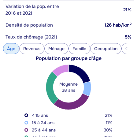
Variation de la pop. entre
21%
2016 et 2021
2
Densité de population
126
hab/km
Taux de chômage (2021)
5%
Âge
Revenus
Ménage
Famille
Occupation
Const
Population par groupe d'âge
Moyenne
38 ans
< 15 ans
21%
15 à 24 ans
11%
25 à 44 ans
30%