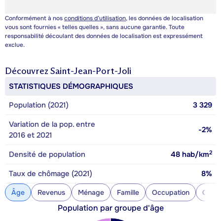
Conformément à nos
conditions d’utilisation
, les données de localisation
vous sont fournies « telles quelles », sans aucune garantie. Toute
responsabilité découlant des données de localisation est expressément
exclue.
Découvrez
Saint-Jean-Port-Joli
STATISTIQUES DÉMOGRAPHIQUES
Population (2021)
3 329
Variation de la pop. entre
-2%
2016 et 2021
2
Densité de population
48
hab/km
Taux de chômage (2021)
8%
Âge
Revenus
Ménage
Famille
Occupation
Const
Population par groupe d'âge