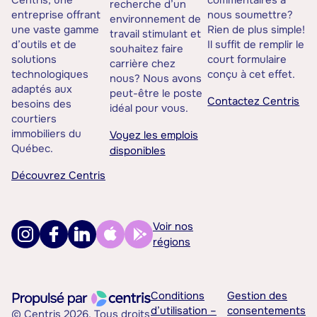
Centris, une
commentaires à
recherche d’un
entreprise offrant
nous soumettre?
environnement de
une vaste gamme
Rien de plus simple!
travail stimulant et
d’outils et de
Il suffit de remplir le
souhaitez faire
solutions
court formulaire
carrière chez
technologiques
conçu à cet effet.
nous? Nous avons
adaptés aux
peut-être le poste
Contactez Centris
besoins des
idéal pour vous.
courtiers
immobiliers du
Voyez les emplois
Québec.
disponibles
Découvrez Centris
Voir nos
régions
Conditions
Gestion des
d’utilisation –
consentements
© Centris 2026. Tous droits