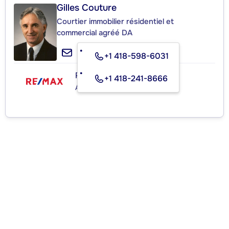
Gilles Couture
Courtier immobilier résidentiel et
commercial agréé DA
+1 418-598-6031
RE/MAX ÉLÉGANCE INC.
+1 418-241-8666
Agence immobilière