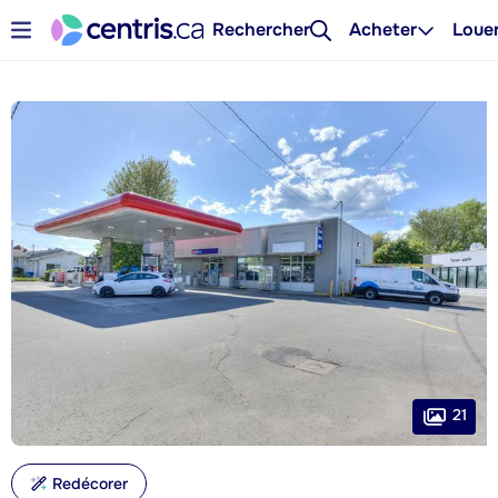
Rechercher
Acheter
Loue
21
Redécorer