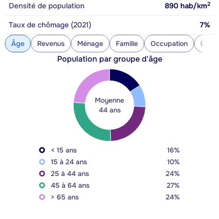
2
Densité de population
890
hab/km
Taux de chômage (2021)
7%
Âge
Revenus
Ménage
Famille
Occupation
Const
Population par groupe d'âge
Moyenne
44 ans
< 15 ans
16%
15 à 24 ans
10%
25 à 44 ans
24%
45 à 64 ans
27%
> 65 ans
24%