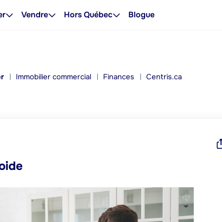
er
Vendre
Hors Québec
Blogue
er
Immobilier commercial
Finances
Centris.ca
roide