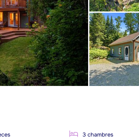
èces
3 chambres