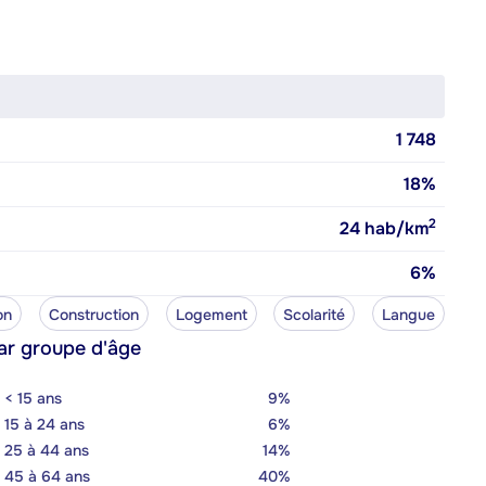
1 748
18%
2
24
hab/km
6%
on
Construction
Logement
Scolarité
Langue
ar groupe d'âge
< 15 ans
9%
15 à 24 ans
6%
25 à 44 ans
14%
45 à 64 ans
40%