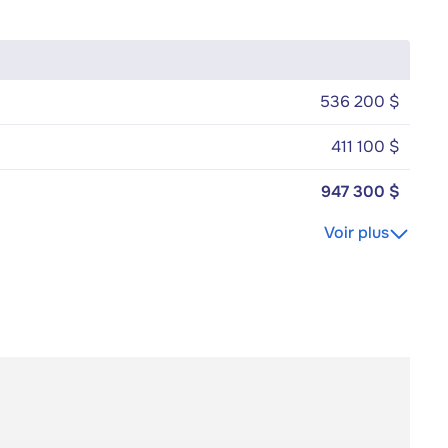
536 200 $
411 100 $
947 300 $
Voir plus