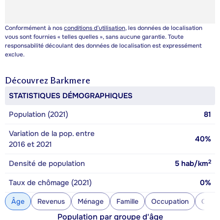
Conformément à nos
conditions d’utilisation
, les données de localisation
vous sont fournies « telles quelles », sans aucune garantie. Toute
responsabilité découlant des données de localisation est expressément
exclue.
Découvrez
Barkmere
STATISTIQUES DÉMOGRAPHIQUES
Population (2021)
81
Variation de la pop. entre
40%
2016 et 2021
2
Densité de population
5
hab/km
Taux de chômage (2021)
0%
Âge
Revenus
Ménage
Famille
Occupation
Const
Population par groupe d'âge