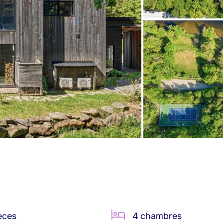
èces
4 chambres