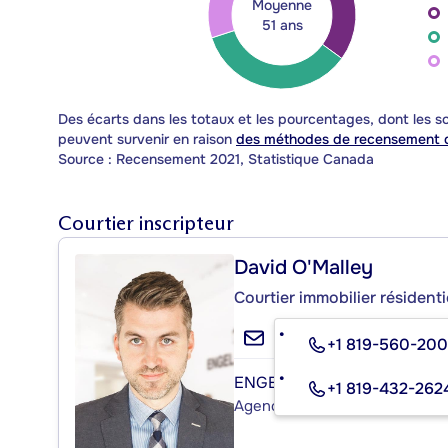
Moyenne
51 ans
Des écarts dans les totaux et les pourcentages, dont les
peuvent survenir en raison
des méthodes de recensement d
Source : Recensement 2021, Statistique Canada
Courtier inscripteur
David O'Malley
Courtier immobilier résident
+1 819-560-20
ENGEL & VÖLKERS MONTR
+1 819-432-262
Agence immobilière