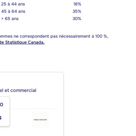
25 à 44 ans
18%
45 à 64 ans
35%
> 65 ans
30%
 sommes ne correspondent pas nécessairement à 100 %,
e Statistique Canada.
iel et commercial
00
ÉAL
4