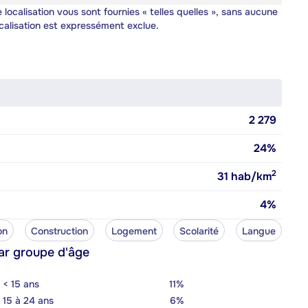
 localisation vous sont fournies « telles quelles », sans aucune
calisation est expressément exclue.
2 279
24%
2
31
hab/km
4%
on
Construction
Logement
Scolarité
Langue
ar groupe d'âge
< 15 ans
11%
15 à 24 ans
6%