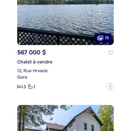
15
567 000 $
Chalet à vendre
12, Rue Hrvacic
Gore
3
1
?