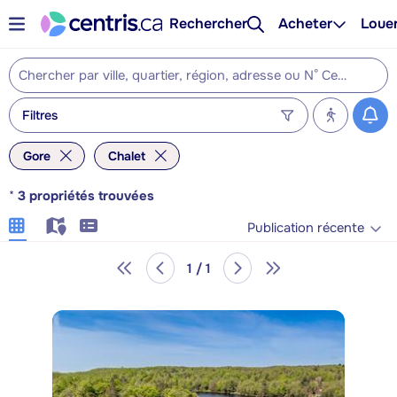
Rechercher
Acheter
Loue
Filtres
Gore
Chalet
*
3
propriétés trouvées
Publication récente
1 / 1