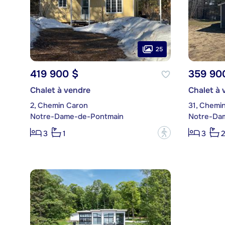
25
419 900 $
359 90
Chalet à vendre
Chalet à 
2, Chemin Caron
31, Chemi
Notre-Dame-de-Pontmain
Notre-Da
?
3
1
3
2