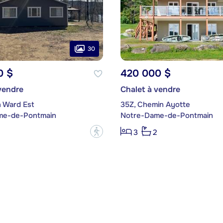
30
0 $
420 000 $
vendre
Chalet à vendre
n Ward Est
35Z, Chemin Ayotte
me-de-Pontmain
Notre-Dame-de-Pontmain
?
3
2