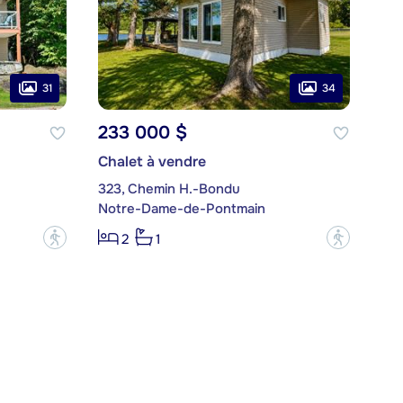
31
34
233 000 $
Chalet à vendre
323, Chemin H.-Bondu
Notre-Dame-de-Pontmain
?
?
2
1