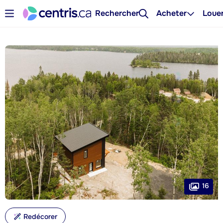
Rechercher
Acheter
Loue
16
Redécorer