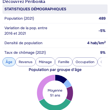
Découvrez
Péribonka
STATISTIQUES DÉMOGRAPHIQUES
Population (2021)
489
Variation de la pop. entre
-5%
2016 et 2021
2
Densité de population
4
hab/km
Taux de chômage (2021)
9%
Âge
Revenus
Ménage
Famille
Occupation
Const
Population par groupe d'âge
Moyenne
51 ans