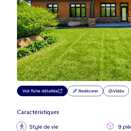
Voir fiche détaillée
Redécorer
Vidéo
Caractéristiques
?
Style de vie
9 piè