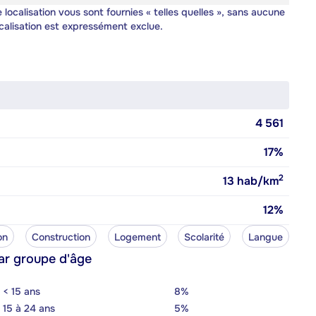
 localisation vous sont fournies « telles quelles », sans aucune
calisation est expressément exclue.
4 561
17%
2
13
hab/km
12%
on
Construction
Logement
Scolarité
Langue
ar groupe d'âge
< 15 ans
8%
15 à 24 ans
5%