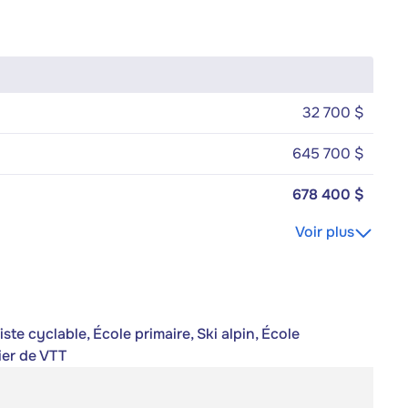
32 700 $
645 700 $
678 400 $
Voir plus
ste cyclable, École primaire, Ski alpin, École
ier de VTT