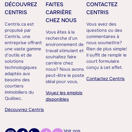
DÉCOUVREZ
FAITES
CONTACTEZ
CENTRIS
CARRIÈRE
CENTRIS
CHEZ NOUS
Centris.ca est
Vous avez des
propulsé par
questions ou des
Vous êtes à la
Centris, une
commentaires à
recherche d’un
entreprise offrant
nous soumettre?
environnement de
une vaste gamme
Rien de plus simple!
travail stimulant et
d’outils et de
Il suffit de remplir le
souhaitez faire
solutions
court formulaire
carrière chez
technologiques
conçu à cet effet.
nous? Nous avons
adaptés aux
peut-être le poste
Contactez Centris
besoins des
idéal pour vous.
courtiers
immobiliers du
Voyez les emplois
Québec.
disponibles
Découvrez Centris
Voir nos