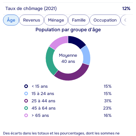
Taux de chômage (2021)
12%
Âge
Revenus
Ménage
Famille
Occupation
Const
Population par groupe d'âge
Moyenne
40 ans
< 15 ans
15%
15 à 24 ans
15%
25 à 44 ans
31%
45 à 64 ans
23%
> 65 ans
16%
Des écarts dans les totaux et les pourcentages, dont les sommes ne