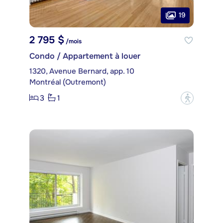
19
2 795 $
/mois
Condo / Appartement à louer
1320, Avenue Bernard, app. 10
Montréal (Outremont)
3
1
?