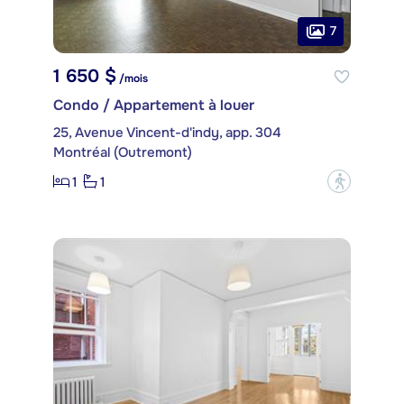
7
1 650 $
/mois
Condo / Appartement à louer
25, Avenue Vincent-d'indy, app. 304
Montréal (Outremont)
1
1
?