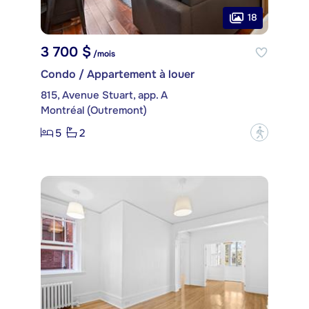
18
3 700 $
/mois
Condo / Appartement à louer
815, Avenue Stuart, app. A
Montréal (Outremont)
5
2
?