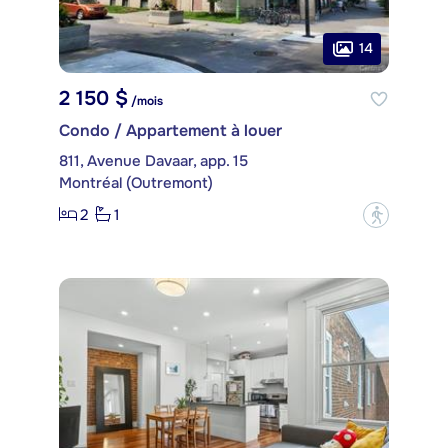
14
2 150 $
/mois
Condo / Appartement à louer
811, Avenue Davaar, app. 15
Montréal (Outremont)
2
1
?