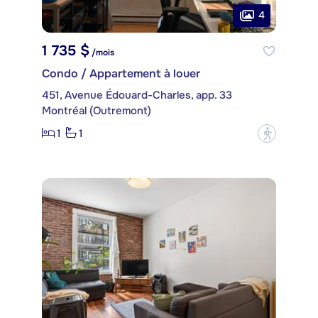
4
1 735 $
/mois
Condo / Appartement à louer
451, Avenue Édouard-Charles, app. 33
Montréal (Outremont)
1
1
?