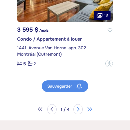
19
3 595 $
/mois
Condo / Appartement à louer
1441, Avenue Van Horne, app. 302
Montréal (Outremont)
5
2
?
Sauvegarder
1 / 4