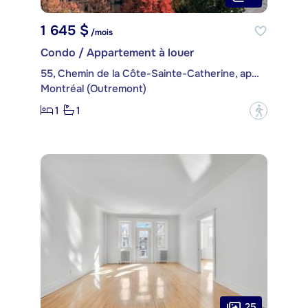
1 645 $
/mois
Condo / Appartement à louer
55, Chemin de la Côte-Sainte-Catherine, app. 1105
Montréal (Outremont)
1
1
?
25