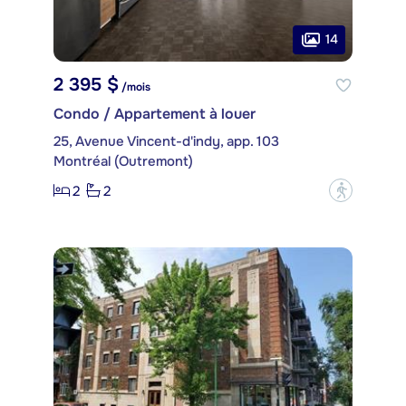
14
2 395 $
/mois
Condo / Appartement à louer
25, Avenue Vincent-d'indy, app. 103
Montréal (Outremont)
2
2
?