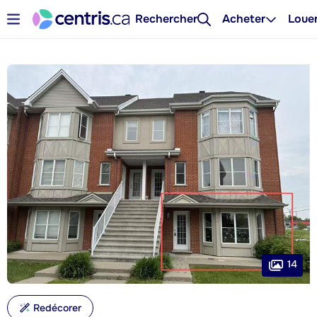
Rechercher
Acheter
Loue
14
Redécorer