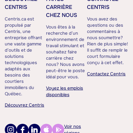
CENTRIS
CARRIÈRE
CENTRIS
CHEZ NOUS
Centris.ca est
Vous avez des
propulsé par
questions ou des
Vous êtes à la
Centris, une
commentaires à
recherche d’un
entreprise offrant
nous soumettre?
environnement de
une vaste gamme
Rien de plus simple!
travail stimulant et
d’outils et de
Il suffit de remplir le
souhaitez faire
solutions
court formulaire
carrière chez
technologiques
conçu à cet effet.
nous? Nous avons
adaptés aux
peut-être le poste
Contactez Centris
besoins des
idéal pour vous.
courtiers
immobiliers du
Voyez les emplois
Québec.
disponibles
Découvrez Centris
Voir nos