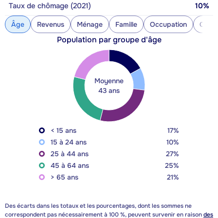
Taux de chômage (2021)
10%
Âge
Revenus
Ménage
Famille
Occupation
Const
Population par groupe d'âge
Moyenne
43 ans
< 15 ans
17%
15 à 24 ans
10%
25 à 44 ans
27%
45 à 64 ans
25%
> 65 ans
21%
Des écarts dans les totaux et les pourcentages, dont les sommes ne
correspondent pas nécessairement à 100 %, peuvent survenir en raison
des