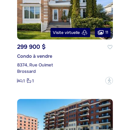
11
Visite virtuelle
299 900 $
Condo à vendre
8374, Rue Ouimet
Brossard
1
1
?