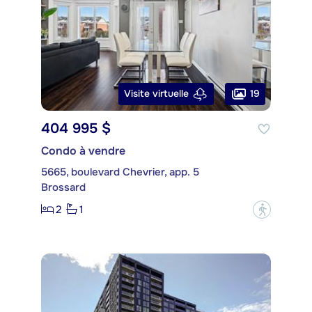
19
Visite virtuelle
404 995 $
Condo à vendre
5665, boulevard Chevrier, app. 5
Brossard
2
1
?