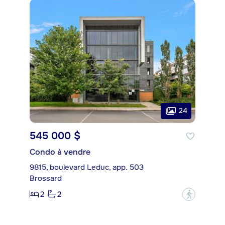
24
545 000 $
Condo à vendre
9815, boulevard Leduc, app. 503
Brossard
2
2
?