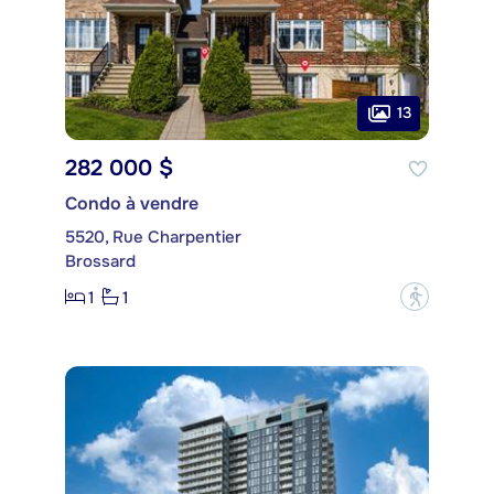
13
282 000 $
Condo à vendre
5520, Rue Charpentier
Brossard
1
1
?