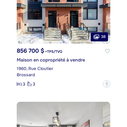
38
856 700 $
+TPS/TVQ
Maison en copropriété à vendre
1960, Rue Cloutier
Brossard
3
3
?