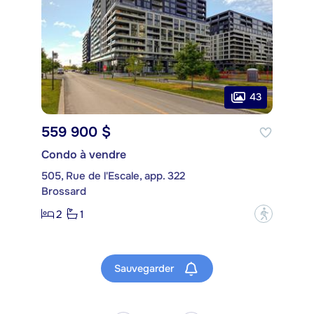
43
559 900 $
Condo à vendre
505, Rue de l'Escale, app. 322
Brossard
2
1
?
Sauvegarder