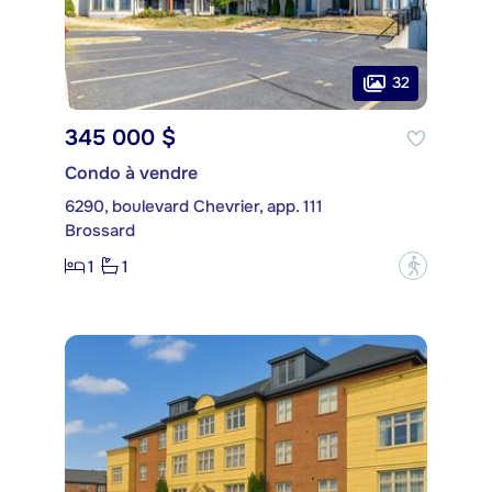
32
345 000 $
Condo à vendre
6290, boulevard Chevrier, app. 111
Brossard
1
1
?