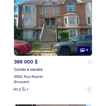
8
369 000 $
Condo à vendre
9562, Rue Riverin
Brossard
2
1
?