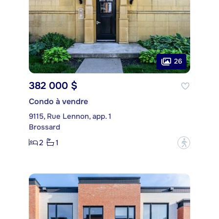
26
382 000 $
Condo à vendre
9115, Rue Lennon, app. 1
Brossard
2
1
?