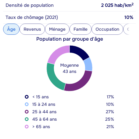
2
Densité de population
2 025
hab/km
Taux de chômage (2021)
10%
Âge
Revenus
Ménage
Famille
Occupation
Const
Population par groupe d'âge
Moyenne
43 ans
< 15 ans
17%
15 à 24 ans
10%
25 à 44 ans
27%
45 à 64 ans
25%
> 65 ans
21%