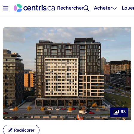
Rechercher
Acheter
Loue
63
Redécorer