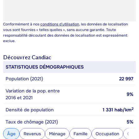
Conformément à nos
conditions d’utilisation
, les données de localisation
vous sont fournies « telles quelles », sans aucune garantie. Toute
responsabilité découlant des données de localisation est expressément
exclue.
Découvrez
Candiac
STATISTIQUES DÉMOGRAPHIQUES
Population (2021)
22 997
Variation de la pop. entre
9%
2016 et 2021
2
Densité de population
1 331
hab/km
Taux de chômage (2021)
5%
Âge
Revenus
Ménage
Famille
Occupation
Const