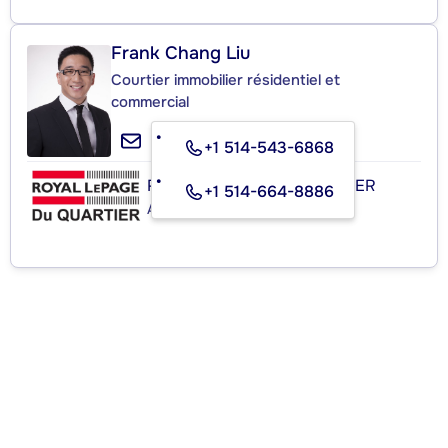
Frank Chang Liu
Courtier immobilier résidentiel et
commercial
+1 514-543-6868
ROYAL LEPAGE DU QUARTIER
+1 514-664-8886
Agence immobilière