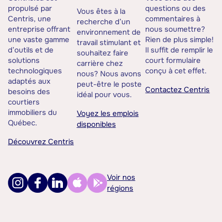
propulsé par
questions ou des
Vous êtes à la
Centris, une
commentaires à
recherche d’un
entreprise offrant
nous soumettre?
environnement de
une vaste gamme
Rien de plus simple!
travail stimulant et
d’outils et de
Il suffit de remplir le
souhaitez faire
solutions
court formulaire
carrière chez
technologiques
conçu à cet effet.
nous? Nous avons
adaptés aux
peut-être le poste
Contactez Centris
besoins des
idéal pour vous.
courtiers
immobiliers du
Voyez les emplois
Québec.
disponibles
Découvrez Centris
Voir nos
régions