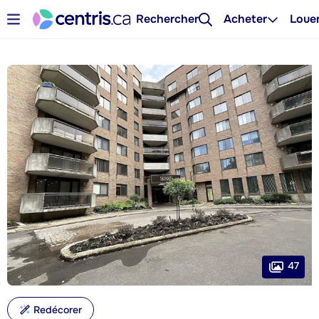
Rechercher
Acheter
Loue
47
Redécorer