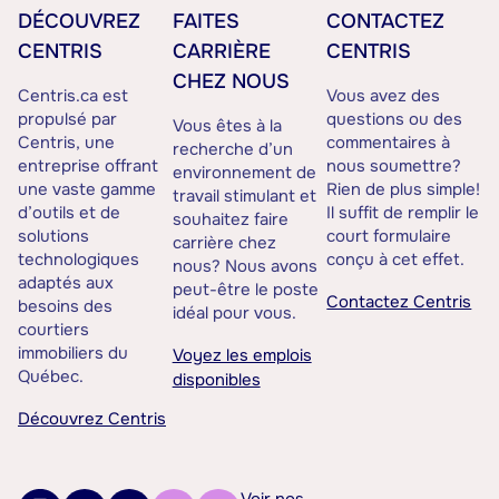
DÉCOUVREZ
FAITES
CONTACTEZ
CENTRIS
CARRIÈRE
CENTRIS
CHEZ NOUS
Centris.ca est
Vous avez des
propulsé par
questions ou des
Vous êtes à la
Centris, une
commentaires à
recherche d’un
entreprise offrant
nous soumettre?
environnement de
une vaste gamme
Rien de plus simple!
travail stimulant et
d’outils et de
Il suffit de remplir le
souhaitez faire
solutions
court formulaire
carrière chez
technologiques
conçu à cet effet.
nous? Nous avons
adaptés aux
peut-être le poste
Contactez Centris
besoins des
idéal pour vous.
courtiers
immobiliers du
Voyez les emplois
Québec.
disponibles
Découvrez Centris