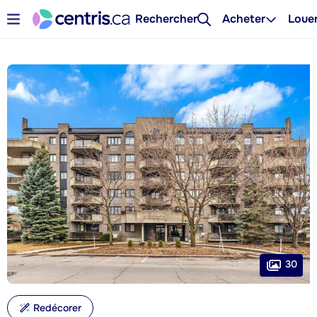
Rechercher
Acheter
Loue
30
Redécorer