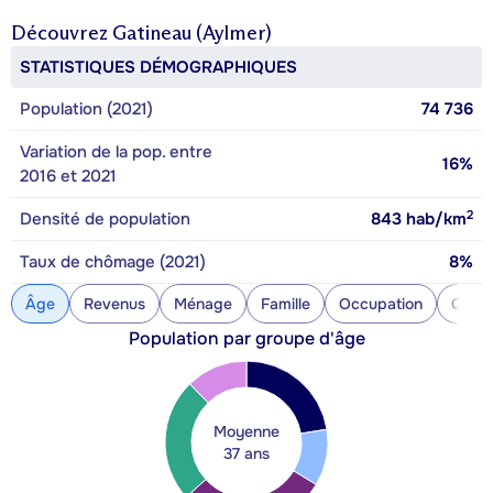
Découvrez
Gatineau (Aylmer)
STATISTIQUES DÉMOGRAPHIQUES
Population (2021)
74 736
Variation de la pop. entre
16%
2016 et 2021
2
Densité de population
843
hab/km
Taux de chômage (2021)
8%
Âge
Revenus
Ménage
Famille
Occupation
Const
Population par groupe d'âge
Moyenne
37 ans