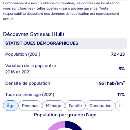
Conformément à nos
conditions d’utilisation
, les données de localisation
vous sont fournies « telles quelles », sans aucune garantie. Toute
responsabilité découlant des données de localisation est expressément
exclue.
Découvrez
Gatineau (Hull)
STATISTIQUES DÉMOGRAPHIQUES
Population (2021)
72 423
Variation de la pop. entre
6%
2016 et 2021
2
Densité de population
1 961
hab/km
Taux de chômage (2021)
11%
Âge
Revenus
Ménage
Famille
Occupation
Const
Population par groupe d'âge