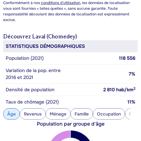
Conformément à nos
conditions d’utilisation
, les données de localisation
vous sont fournies « telles quelles », sans aucune garantie. Toute
responsabilité découlant des données de localisation est expressément
exclue.
Découvrez
Laval (Chomedey)
STATISTIQUES DÉMOGRAPHIQUES
Population (2021)
118 556
Variation de la pop. entre
7%
2016 et 2021
2
Densité de population
2 810
hab/km
Taux de chômage (2021)
11%
Âge
Revenus
Ménage
Famille
Occupation
Const
Population par groupe d'âge