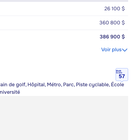
26 100 $
360 800 $
386 900 $
Voir plus
Walk
Score
57
n de golf, Hôpital, Métro, Parc, Piste cyclable, École
niversité