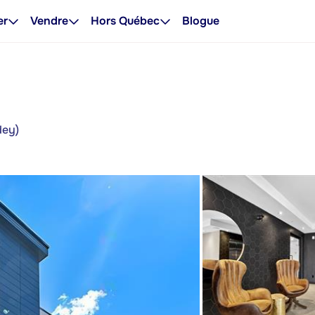
er
Vendre
Hors Québec
Blogue
dey)