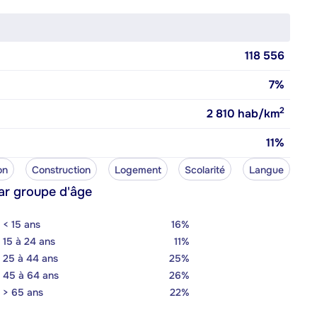
118 556
7%
2
2 810
hab/km
11%
on
Construction
Logement
Scolarité
Langue
ar groupe d'âge
< 15 ans
16%
15 à 24 ans
11%
25 à 44 ans
25%
45 à 64 ans
26%
> 65 ans
22%