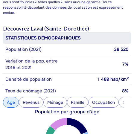
vous sont fournies « telles quelles », sans aucune garantie. Toute
responsabilité découlant des données de localisation est expressément
exclue.
Découvrez
Laval (Sainte-Dorothée)
STATISTIQUES DÉMOGRAPHIQUES
Population (2021)
38 520
Variation de la pop. entre
7%
2016 et 2021
2
Densité de population
1 489
hab/km
Taux de chômage (2021)
8%
Âge
Revenus
Ménage
Famille
Occupation
Const
Population par groupe d'âge