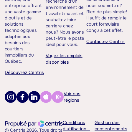
recherche d’un
entreprise offrant
nous soumettre?
environnement de
une vaste gamme
Rien de plus simple!
travail stimulant et
d’outils et de
Il suffit de remplir le
souhaitez faire
solutions
court formulaire
carrière chez
technologiques
conçu à cet effet.
nous? Nous avons
adaptés aux
peut-être le poste
Contactez Centris
besoins des
idéal pour vous.
courtiers
immobiliers du
Voyez les emplois
Québec.
disponibles
Découvrez Centris
Voir nos
régions
Conditions
Gestion des
d’utilisation –
consentements
© Centris 2026. Tous droits