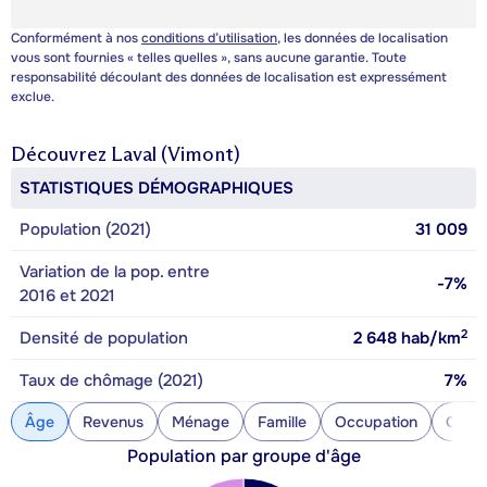
Conformément à nos
conditions d’utilisation
, les données de localisation
vous sont fournies « telles quelles », sans aucune garantie. Toute
responsabilité découlant des données de localisation est expressément
exclue.
Découvrez
Laval (Vimont)
STATISTIQUES DÉMOGRAPHIQUES
Population (2021)
31 009
Variation de la pop. entre
-7%
2016 et 2021
2
Densité de population
2 648
hab/km
Taux de chômage (2021)
7%
Âge
Revenus
Ménage
Famille
Occupation
Const
Population par groupe d'âge