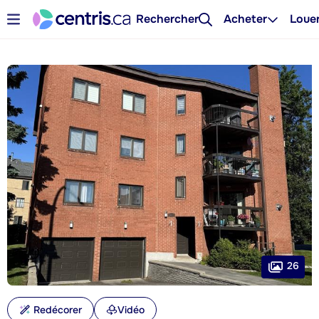
Rechercher
Acheter
Loue
26
Redécorer
Vidéo