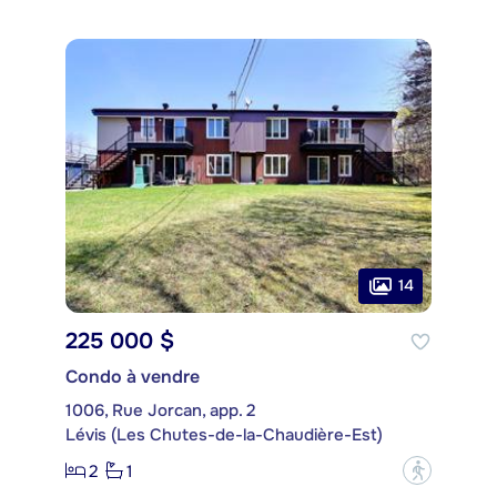
14
225 000 $
Condo à vendre
1006, Rue Jorcan, app. 2
Lévis (Les Chutes-de-la-Chaudière-Est)
2
1
?