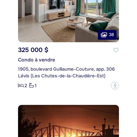
38
325 000 $
Condo à vendre
1905, boulevard Guillaume-Couture, app. 306
Lévis (Les Chutes-de-la-Chaudière-Est)
2
1
?