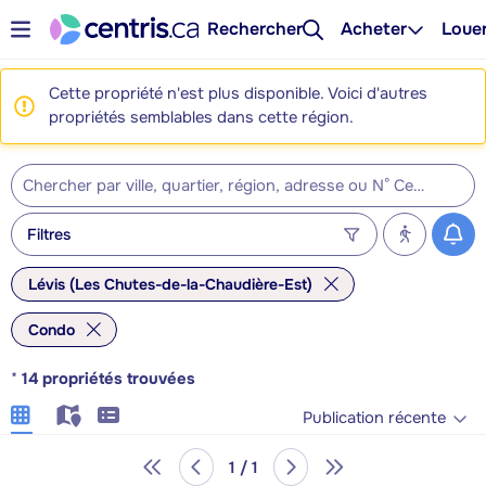
Rechercher
Acheter
Loue
Cette propriété n'est plus disponible. Voici d'autres
propriétés semblables dans cette région.
Filtres
Lévis (Les Chutes-de-la-Chaudière-Est)
Condo
*
14
propriétés trouvées
Publication récente
1 / 1