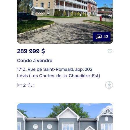
43
289 999 $
Condo à vendre
171Z, Rue de Saint-Romuald, app. 202
Lévis (Les Chutes-de-la-Chaudière-Est)
2
1
?