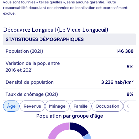
vous sont fournies « telles quelles », sans aucune garantie. Toute
responsabilité découlant des données de localisation est expressément
exclue.
Découvrez
Longueuil (Le Vieux-Longueuil)
STATISTIQUES DÉMOGRAPHIQUES
Population (2021)
146 388
Variation de la pop. entre
5%
2016 et 2021
2
Densité de population
3 236
hab/km
Taux de chômage (2021)
8%
Âge
Revenus
Ménage
Famille
Occupation
Const
Population par groupe d'âge