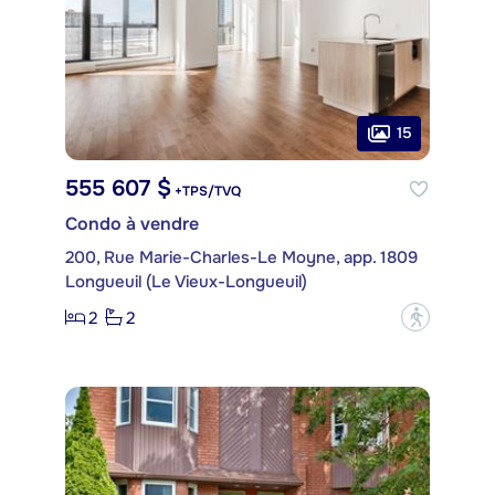
15
555 607 $
+TPS/TVQ
Condo à vendre
200, Rue Marie-Charles-Le Moyne, app. 1809
Longueuil (Le Vieux-Longueuil)
2
2
?