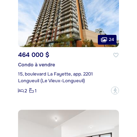
24
464 000 $
Condo à vendre
15, boulevard La Fayette, app. 2201
Longueuil (Le Vieux-Longueuil)
2
1
?