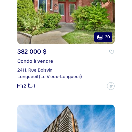
30
382 000 $
Condo à vendre
2411, Rue Boisvin
Longueuil (Le Vieux-Longueuil)
2
1
?