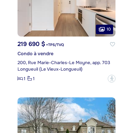
10
219 690 $
+TPS/TVQ
Condo à vendre
200, Rue Marie-Charles-Le Moyne, app. 703
Longueuil (Le Vieux-Longueuil)
1
1
?