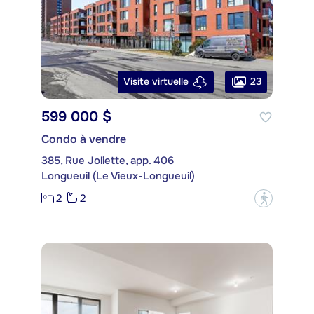
23
Visite virtuelle
599 000 $
Condo à vendre
385, Rue Joliette, app. 406
Longueuil (Le Vieux-Longueuil)
2
2
?