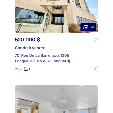
50
520 000 $
Condo à vendre
70, Rue De La Barre, app. 1305
Longueuil (Le Vieux-Longueuil)
2
1
?