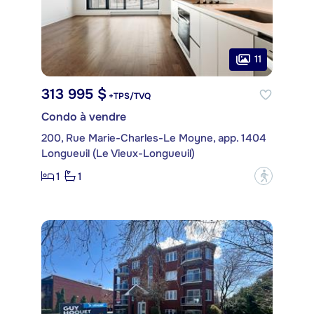
11
313 995 $
+TPS/TVQ
Condo à vendre
200, Rue Marie-Charles-Le Moyne, app. 1404
Longueuil (Le Vieux-Longueuil)
1
1
?