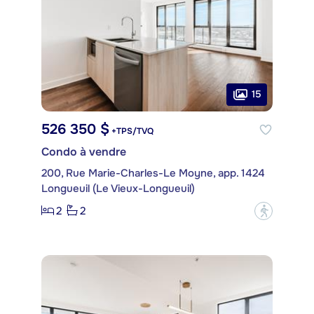
15
526 350 $
+TPS/TVQ
Condo à vendre
200, Rue Marie-Charles-Le Moyne, app. 1424
Longueuil (Le Vieux-Longueuil)
2
2
?