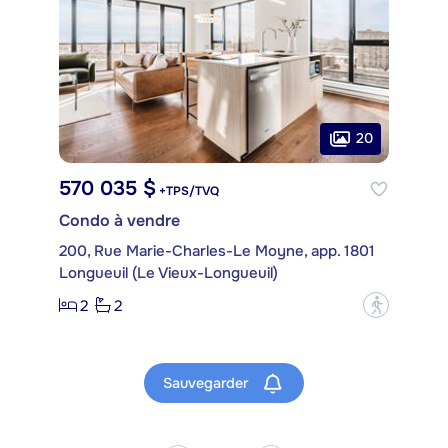
20
570 035 $
+TPS/TVQ
Condo à vendre
200, Rue Marie-Charles-Le Moyne, app. 1801
Longueuil (Le Vieux-Longueuil)
2
2
?
Sauvegarder