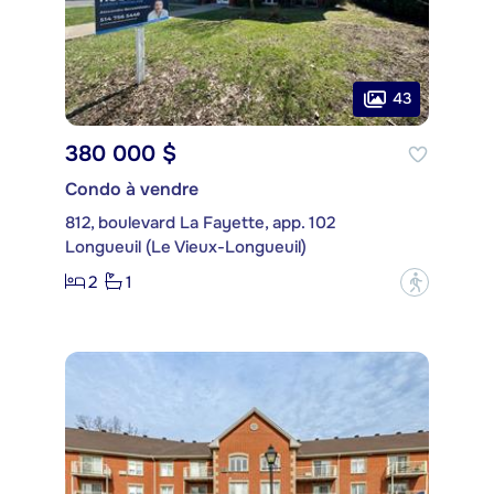
43
380 000 $
Condo à vendre
812, boulevard La Fayette, app. 102
Longueuil (Le Vieux-Longueuil)
2
1
?