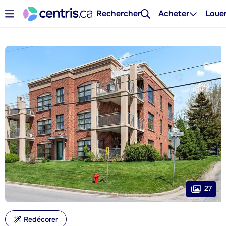
Rechercher
Acheter
Loue
27
Redécorer