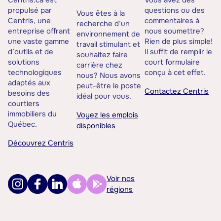
Centris.ca est
Vous avez des
propulsé par
questions ou des
Vous êtes à la
Centris, une
commentaires à
recherche d’un
entreprise offrant
nous soumettre?
environnement de
une vaste gamme
Rien de plus simple!
travail stimulant et
d’outils et de
Il suffit de remplir le
souhaitez faire
solutions
court formulaire
carrière chez
technologiques
conçu à cet effet.
nous? Nous avons
adaptés aux
peut-être le poste
Contactez Centris
besoins des
idéal pour vous.
courtiers
immobiliers du
Voyez les emplois
Québec.
disponibles
Découvrez Centris
Voir nos
régions