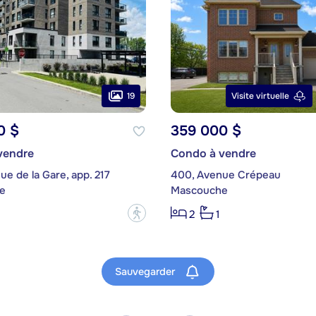
19
Visite virtuelle
0 $
359 000 $
vendre
Condo à vendre
ue de la Gare, app. 217
400, Avenue Crépeau
e
Mascouche
?
2
1
Sauvegarder