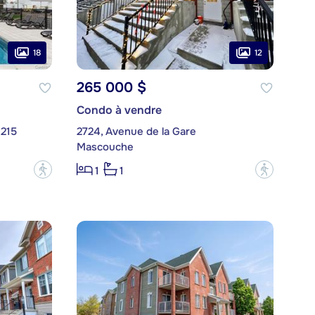
18
12
265 000 $
Condo à vendre
 215
2724, Avenue de la Gare
Mascouche
?
?
1
1