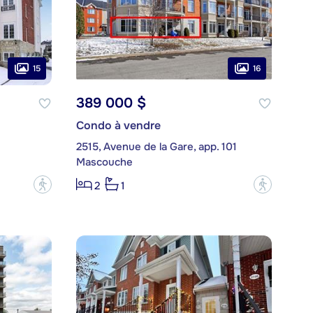
15
16
389 000 $
Condo à vendre
2515, Avenue de la Gare, app. 101
Mascouche
?
?
2
1