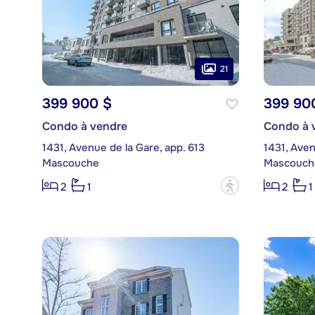
21
399 900 $
399 90
Condo à vendre
Condo à 
1431, Avenue de la Gare, app. 613
1431, Aven
Mascouche
Mascouch
?
2
1
2
1