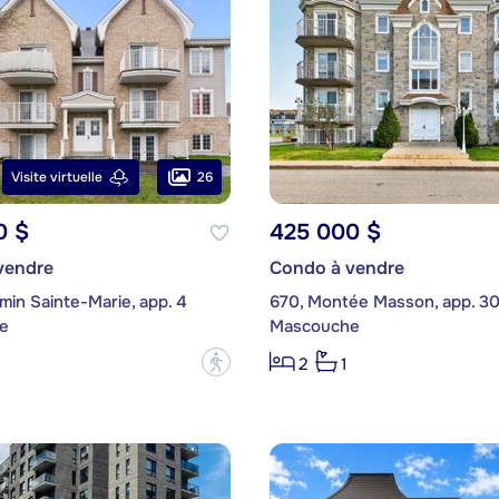
26
Visite virtuelle
0 $
425 000 $
vendre
Condo à vendre
in Sainte-Marie, app. 4
670, Montée Masson, app. 30
e
Mascouche
?
2
1