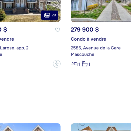
29
0 $
279 900 $
vendre
Condo à vendre
 Larose, app. 2
2586, Avenue de la Gare
e
Mascouche
?
1
1