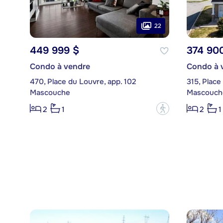
22
449 999 $
374 90
Condo à vendre
Condo à 
470, Place du Louvre, app. 102
315, Place
Mascouche
Mascouch
?
2
1
2
1