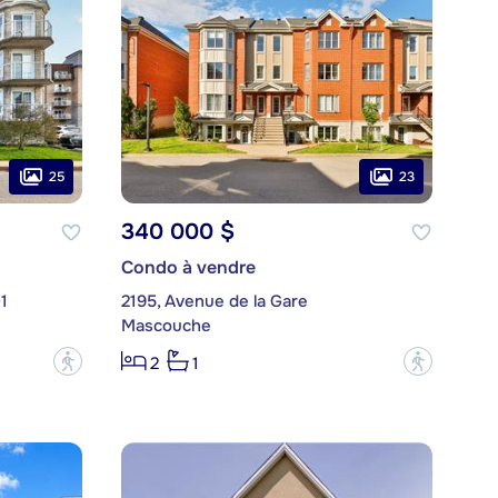
25
23
340 000 $
Condo à vendre
1
2195, Avenue de la Gare
Mascouche
?
?
2
1