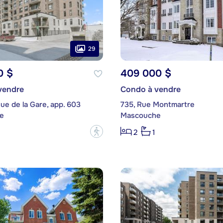
29
0 $
409 000 $
vendre
Condo à vendre
ue de la Gare, app. 603
735, Rue Montmartre
e
Mascouche
?
2
1