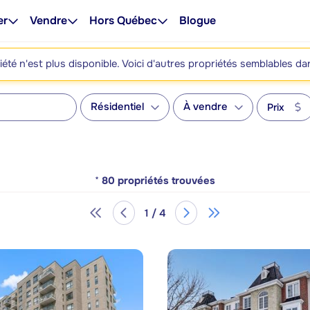
er
Vendre
Hors Québec
Blogue
été n'est plus disponible. Voici d'autres propriétés semblables da
Résidentiel
À vendre
Prix
*
80
propriétés trouvées
1 / 4