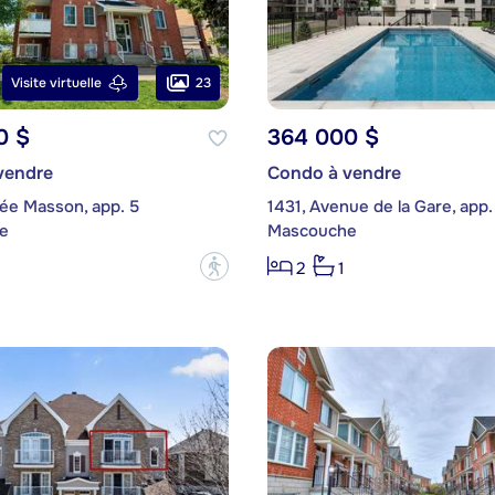
23
Visite virtuelle
0 $
364 000 $
vendre
Condo à vendre
ée Masson, app. 5
1431, Avenue de la Gare, app.
e
Mascouche
?
2
1