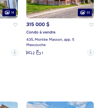
14
33
315 000 $
Condo à vendre
435, Montée Masson, app. 5
Mascouche
?
?
2
1