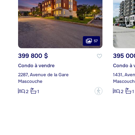
57
399 800 $
395 00
Condo à vendre
Condo à 
2287, Avenue de la Gare
1431, Aven
Mascouche
Mascouch
?
2
1
2
1