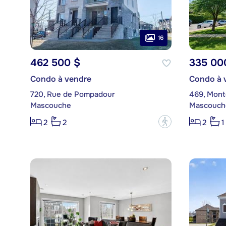
16
462 500 $
335 00
Condo à vendre
Condo à 
720, Rue de Pompadour
469, Mont
Mascouche
Mascouch
?
2
2
2
1