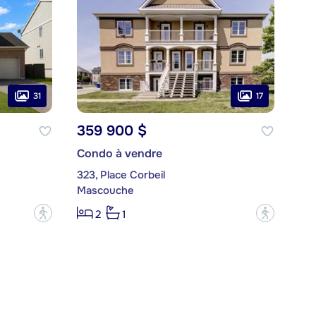
31
17
359 900 $
Condo à vendre
323, Place Corbeil
Mascouche
?
?
2
1