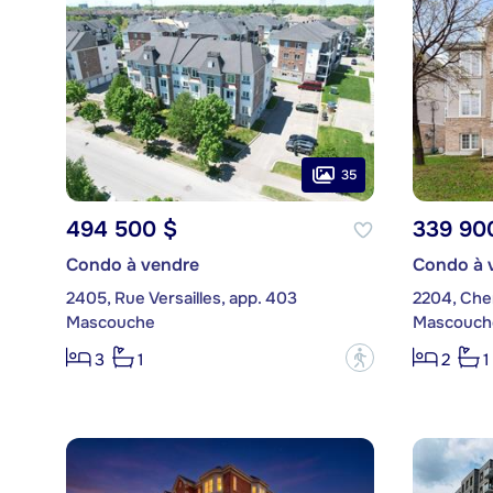
35
494 500 $
339 90
Condo à vendre
Condo à 
2405, Rue Versailles, app. 403
2204, Chem
Mascouche
Mascouch
?
3
1
2
1