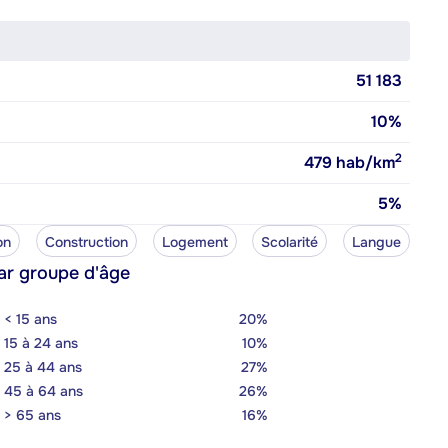
51 183
10%
2
479
hab/km
5%
on
Construction
Logement
Scolarité
Langue
ar groupe d'âge
< 15 ans
20%
15 à 24 ans
10%
25 à 44 ans
27%
45 à 64 ans
26%
> 65 ans
16%