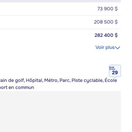
73 900 $
208 500 $
282 400 $
Voir plus
Walk
Score
29
n de golf, Hôpital, Métro, Parc, Piste cyclable, École
nsport en commun