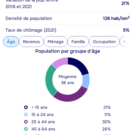
Variation de la pop. entre
21%
2016 et 2021
2
Densité de population
126
hab/km
Taux de chômage (2021)
5%
Âge
Revenus
Ménage
Famille
Occupation
Const
Population par groupe d'âge
Moyenne
38 ans
< 15 ans
21%
15 à 24 ans
11%
25 à 44 ans
30%
45 à 64 ans
26%