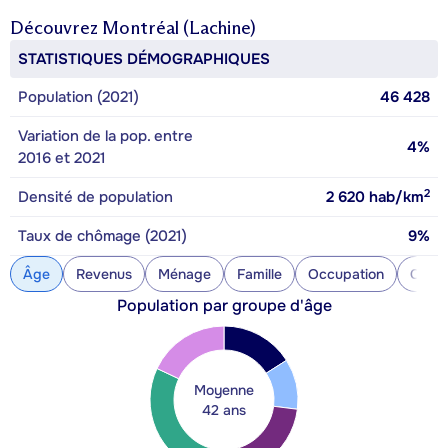
Découvrez
Montréal (Lachine)
STATISTIQUES DÉMOGRAPHIQUES
Population (2021)
46 428
Variation de la pop. entre
4%
2016 et 2021
2
Densité de population
2 620
hab/km
Taux de chômage (2021)
9%
Âge
Revenus
Ménage
Famille
Occupation
Const
Population par groupe d'âge
Moyenne
42 ans