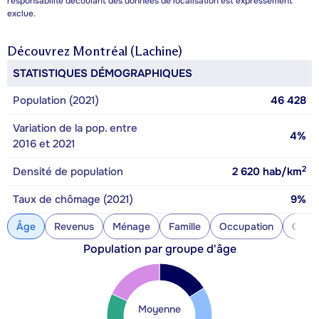
responsabilité découlant des données de localisation est expressément
exclue.
Découvrez
Montréal (Lachine)
STATISTIQUES DÉMOGRAPHIQUES
Population (2021)
46 428
Variation de la pop. entre
4%
2016 et 2021
2
Densité de population
2 620
hab/km
Taux de chômage (2021)
9%
Âge
Revenus
Ménage
Famille
Occupation
Const
Population par groupe d'âge
Moyenne