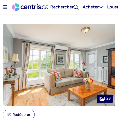
Rechercher
Acheter
Loue
23
Redécorer