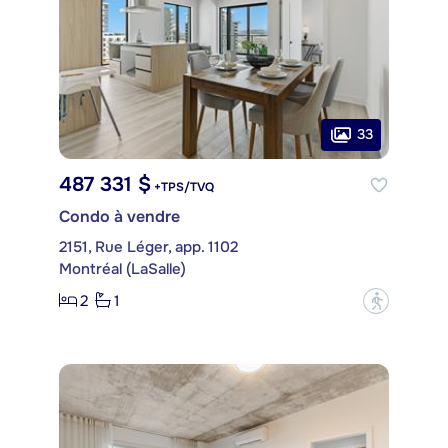
33
487 331 $
+TPS/TVQ
Condo à vendre
2151, Rue Léger, app. 1102
Montréal (LaSalle)
2
1
?