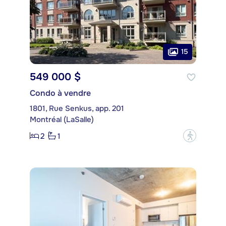
15
549 000 $
Condo à vendre
1801, Rue Senkus, app. 201
Montréal (LaSalle)
2
1
?