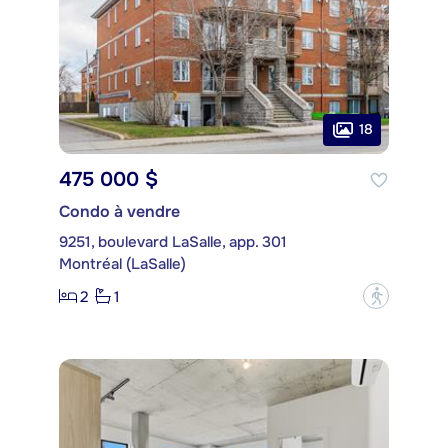
18
475 000 $
Condo à vendre
9251, boulevard LaSalle, app. 301
Montréal (LaSalle)
2
1
?