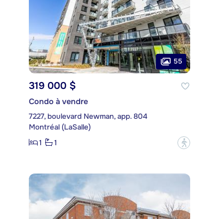
55
319 000 $
Condo à vendre
7227, boulevard Newman, app. 804
Montréal (LaSalle)
1
1
?