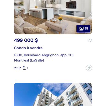
19
499 000 $
Condo à vendre
1800, boulevard Angrignon, app. 201
Montréal (LaSalle)
2
1
?