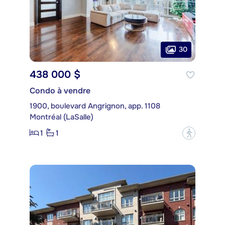
30
438 000 $
Condo à vendre
1900, boulevard Angrignon, app. 1108
Montréal (LaSalle)
1
1
?