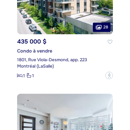
28
435 000 $
Condo à vendre
1801, Rue Viola-Desmond, app. 223
Montréal (LaSalle)
1
1
?