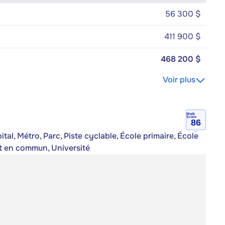
56 300 $
411 900 $
468 200 $
Voir plus
Walk
Score
86
al, Métro, Parc, Piste cyclable, École primaire, École
rt en commun, Université