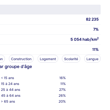
82 235
7%
2
5 054
hab/km
11%
on
Construction
Logement
Scolarité
Langue
ar groupe d'âge
< 15 ans
16%
15 à 24 ans
11%
25 à 44 ans
27%
45 à 64 ans
26%
> 65 ans
20%