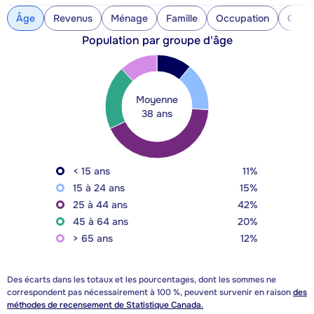
Âge
Revenus
Ménage
Famille
Occupation
Const
Population par groupe d'âge
Moyenne
38 ans
< 15 ans
11%
15 à 24 ans
15%
25 à 44 ans
42%
45 à 64 ans
20%
> 65 ans
12%
Des écarts dans les totaux et les pourcentages, dont les sommes ne
correspondent pas nécessairement à 100 %, peuvent survenir en raison
des
méthodes de recensement de Statistique Canada.