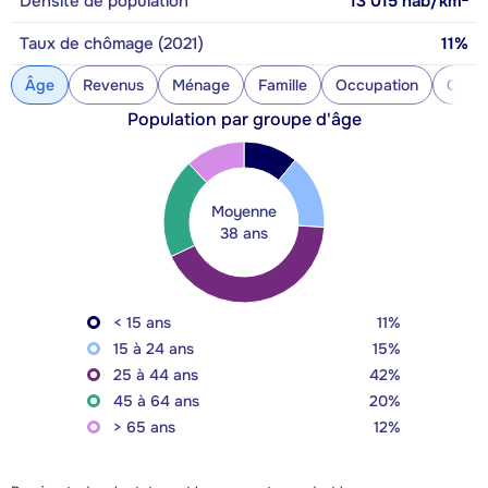
Densité de population
13 015
hab/km
Taux de chômage (2021)
11%
Âge
Revenus
Ménage
Famille
Occupation
Const
Population par groupe d'âge
Moyenne
38 ans
< 15 ans
11%
15 à 24 ans
15%
25 à 44 ans
42%
45 à 64 ans
20%
> 65 ans
12%