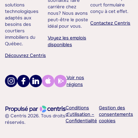
souhaitez faire
solutions
court formulaire
carrière chez
technologiques
conçu à cet effet.
nous? Nous avons
adaptés aux
peut-être le poste
Contactez Centris
besoins des
idéal pour vous.
courtiers
immobiliers du
Voyez les emplois
Québec.
disponibles
Découvrez Centris
Voir nos
régions
Conditions
Gestion des
d’utilisation –
consentements
© Centris 2026. Tous droits
Confidentialité
cookies
réservés.