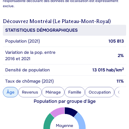
responsabilité découlant des données de localisation est expressément
exclue.
Découvrez
Montréal (Le Plateau-Mont-Royal)
STATISTIQUES DÉMOGRAPHIQUES
Population (2021)
105 813
Variation de la pop. entre
2%
2016 et 2021
2
Densité de population
13 015
hab/km
Taux de chômage (2021)
11%
Âge
Revenus
Ménage
Famille
Occupation
Const
Population par groupe d'âge
Moyenne