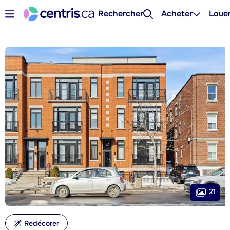
Rechercher
Acheter
Loue
21
Redécorer