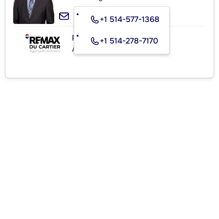
+1 514-577-1368
RE/MAX DU CARTIER INC.
+1 514-278-7170
Agence immobilière