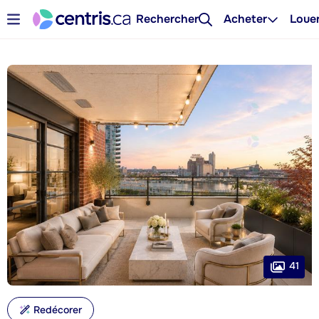
Rechercher
Acheter
Loue
41
Redécorer