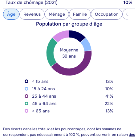
Taux de chômage (2021)
10%
Âge
Revenus
Ménage
Famille
Occupation
Const
Population par groupe d'âge
Moyenne
39 ans
< 15 ans
13%
15 à 24 ans
10%
25 à 44 ans
41%
45 à 64 ans
22%
> 65 ans
13%
Des écarts dans les totaux et les pourcentages, dont les sommes ne
correspondent pas nécessairement à 100 %, peuvent survenir en raison
des