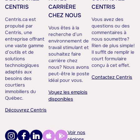
CENTRIS
CARRIÈRE
CENTRIS
CHEZ NOUS
Centris.ca est
Vous avez des
propulsé par
questions ou des
Vous êtes à la
Centris, une
commentaires à
recherche d’un
entreprise offrant
nous soumettre?
environnement de
une vaste gamme
Rien de plus simple!
travail stimulant et
d’outils et de
Il suffit de remplir le
souhaitez faire
solutions
court formulaire
carrière chez
technologiques
conçu à cet effet.
nous? Nous avons
adaptés aux
peut-être le poste
Contactez Centris
besoins des
idéal pour vous.
courtiers
immobiliers du
Voyez les emplois
Québec.
disponibles
Découvrez Centris
Voir nos
régions