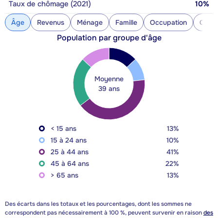
Taux de chômage (2021)
10%
Âge
Revenus
Ménage
Famille
Occupation
Const
Population par groupe d'âge
Moyenne
39 ans
< 15 ans
13%
15 à 24 ans
10%
25 à 44 ans
41%
45 à 64 ans
22%
> 65 ans
13%
Des écarts dans les totaux et les pourcentages, dont les sommes ne
correspondent pas nécessairement à 100 %, peuvent survenir en raison
des