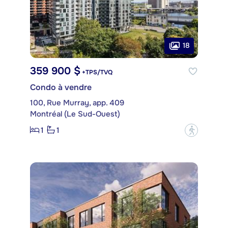
18
359 900 $
+TPS/TVQ
Condo à vendre
100, Rue Murray, app. 409
Montréal (Le Sud-Ouest)
1
1
?