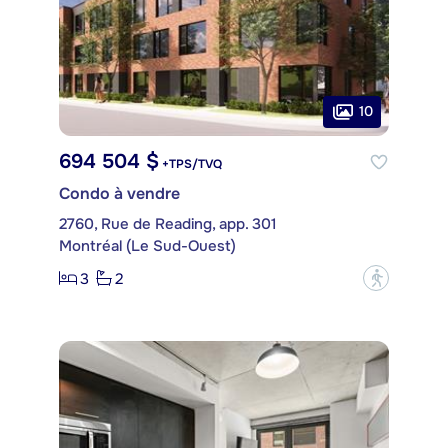
10
694 504 $
+TPS/TVQ
Condo à vendre
2760, Rue de Reading, app. 301
Montréal (Le Sud-Ouest)
3
2
?