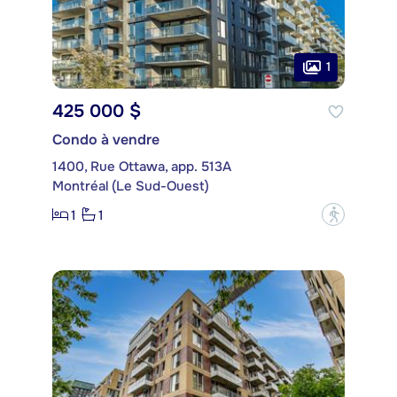
1
425 000 $
Condo à vendre
1400, Rue Ottawa, app. 513A
Montréal (Le Sud-Ouest)
1
1
?