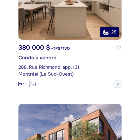
28
380 000 $
+TPS/TVQ
Condo à vendre
288, Rue Richmond, app. 131
Montréal (Le Sud-Ouest)
1
1
?