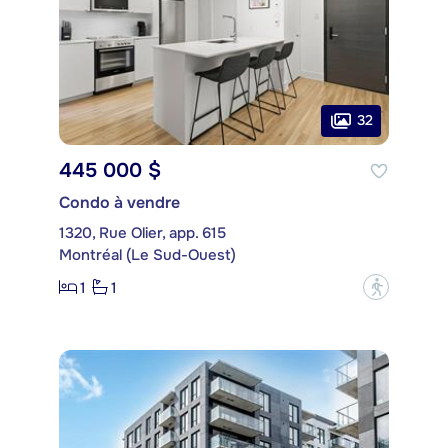
32
445 000 $
Condo à vendre
1320, Rue Olier, app. 615
Montréal (Le Sud-Ouest)
1
1
?