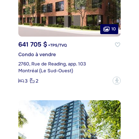
10
641 705 $
+TPS/TVQ
Condo à vendre
2760, Rue de Reading, app. 103
Montréal (Le Sud-Ouest)
3
2
?