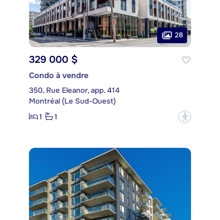
28
329 000 $
Condo à vendre
350, Rue Eleanor, app. 414
Montréal (Le Sud-Ouest)
1
1
?