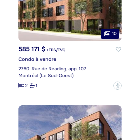
10
585 171 $
+TPS/TVQ
Condo à vendre
2760, Rue de Reading, app. 107
Montréal (Le Sud-Ouest)
2
1
?