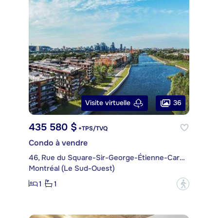
36
Visite virtuelle
435 580 $
+TPS/TVQ
Condo à vendre
46, Rue du Square-Sir-George-Étienne-Cartier, app. 143
Montréal (Le Sud-Ouest)
1
1
?