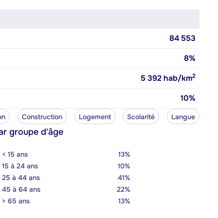
84 553
8%
2
5 392
hab/km
10%
on
Construction
Logement
Scolarité
Langue
ar groupe d'âge
< 15 ans
13%
15 à 24 ans
10%
25 à 44 ans
41%
45 à 64 ans
22%
> 65 ans
13%